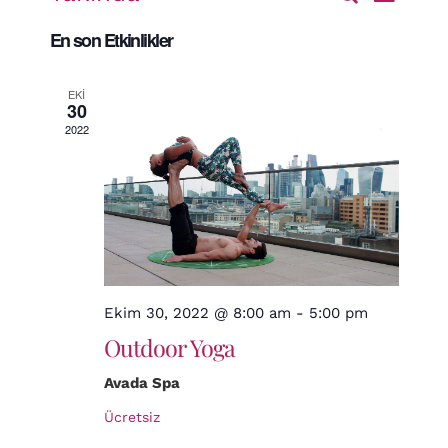
Etkinl
Liste
görün
Tarih
En son Etkinlikler
seç.
gezin
aram
EKI
30
2022
ve
görün
gezi
Ekim 30, 2022 @ 8:00 am
-
5:00 pm
Outdoor Yoga
Avada Spa
Ücretsiz