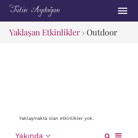
Skip
to
Tog
content
Nav
Yaklaşan Etkinlikler
› Outdoor
Anasayfa
Haftaya Bakış
Hakkımda
Outdoor
Eğitimler
Danışmanlık
Yaklaşmakta olan etkinlikler yok.
Etkinl
Yakında
Ara
İletişim