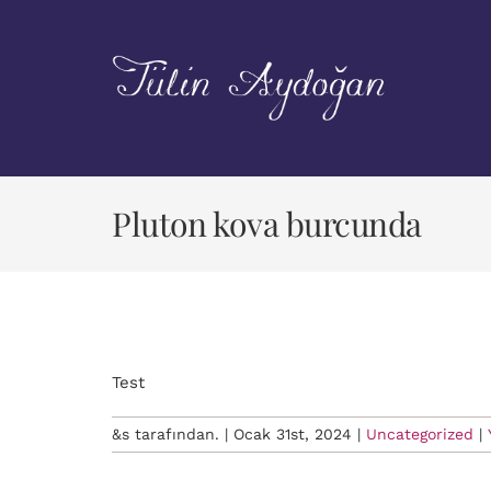
Skip
to
content
Pluton kova burcunda
Test
&s tarafından.
|
Ocak 31st, 2024
|
Uncategorized
|