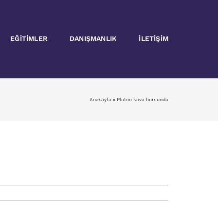
EĞITIMLER
DANIŞMANLIK
İLETIŞIM
Anasayfa
»
Pluton kova burcunda