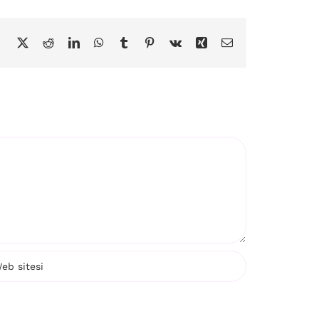
Facebook
Twitter
Reddit
LinkedIn
WhatsApp
Tumblr
Pinterest
Vk
Xing
E-
posta